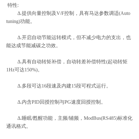
特性:
Δ.
提供向量控制及V/F控制，具有马达参数调适(Auto
tuning)功能。
Δ.开启自动节能运转模式，但不减少电力的支出，也
能达成节能减碳之功效。
Δ.具有自动转矩补偿，自动转差补偿特性(起动转矩
1Hz可达150%)。
Δ.多段可达16段速及内建15段可程式运行。
Δ.内含PID回授控制与PG速度回授控制。
Δ.睡眠/甦醒功能，主频/辅频，ModBus(RS485)标准化
通讯格式。